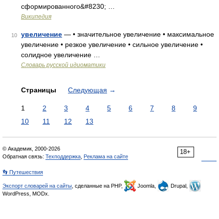
сформированного&#8230; …
Википедия
увеличение
— • значительное увеличение • максимальное
10
увеличение • резкое увеличение • сильное увеличение •
солидное увеличение …
Словарь русской идиоматики
Страницы
Следующая
→
1
2
3
4
5
6
7
8
9
10
11
12
13
© Академик, 2000-2026
18+
Обратная связь:
Техподдержка
,
Реклама на сайте
👣 Путешествия
Экспорт словарей на сайты
, сделанные на PHP,
Joomla,
Drupal,
WordPress, MODx.