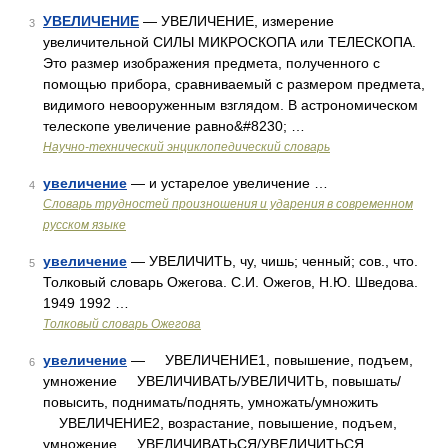
УВЕЛИЧЕНИЕ
— УВЕЛИЧЕНИЕ, измерение
3
увеличительной СИЛЫ МИКРОСКОПА или ТЕЛЕСКОПА.
Это размер изображения предмета, полученного с
помощью прибора, сравниваемый с размером предмета,
видимого невооруженным взглядом. В астрономическом
телескопе увеличение равно&#8230; …
Научно-технический энциклопедический словарь
увеличение
— и устарелое увеличение …
4
Словарь трудностей произношения и ударения в современном
русском языке
увеличение
— УВЕЛИЧИТЬ, чу, чишь; ченный; сов., что.
5
Толковый словарь Ожегова. С.И. Ожегов, Н.Ю. Шведова.
1949 1992 …
Толковый словарь Ожегова
увеличение
— УВЕЛИЧЕНИЕ1, повышение, подъем,
6
умножение УВЕЛИЧИВАТЬ/УВЕЛИЧИТЬ, повышать/
повысить, поднимать/поднять, умножать/умножить
УВЕЛИЧЕНИЕ2, возрастание, повышение, подъем,
умножение УВЕЛИЧИВАТЬСЯ/УВЕЛИЧИТЬСЯ,