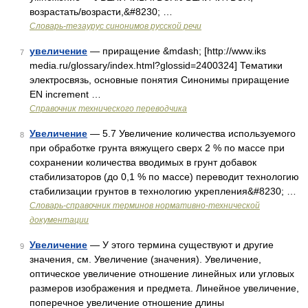
возрастать/возрасти,&#8230; …
Словарь-тезаурус синонимов русской речи
увеличение
— приращение &mdash; [http://www.iks
7
media.ru/glossary/index.html?glossid=2400324] Тематики
электросвязь, основные понятия Синонимы приращение
EN increment …
Справочник технического переводчика
Увеличение
— 5.7 Увеличение количества используемого
8
при обработке грунта вяжущего сверх 2 % по массе при
сохранении количества вводимых в грунт добавок
стабилизаторов (до 0,1 % по массе) переводит технологию
стабилизации грунтов в технологию укрепления&#8230; …
Словарь-справочник терминов нормативно-технической
документации
Увеличение
— У этого термина существуют и другие
9
значения, см. Увеличение (значения). Увеличение,
оптическое увеличение отношение линейных или угловых
размеров изображения и предмета. Линейное увеличение,
поперечное увеличение отношение длины